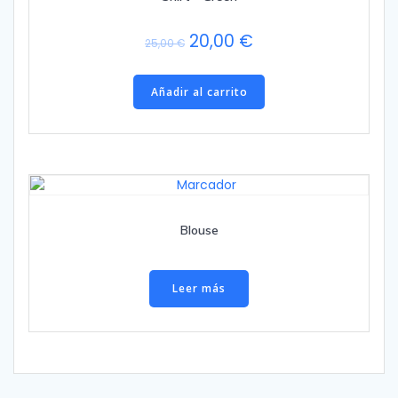
El
El
20,00
€
25,00
€
precio
precio
original
actual
Añadir al carrito
era:
es:
25,00 €.
20,00 €.
Blouse
Leer más