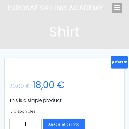
Saltar
EUROSAF SAILING ACADEMY
al
contenido
Shirt
¡Oferta!
El
El
18,00
€
20,00
€
precio
precio
This is a simple product.
original
actual
10 disponibles
Shirt
Añadir al carrito
era:
es: