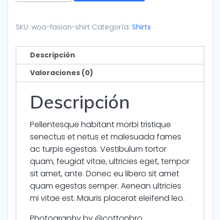
cantidad
20,00 €.
18,00 €.
SKU:
woo-fasion-shirt
Categoría:
Shirts
Descripción
Valoraciones (0)
Descripción
Pellentesque habitant morbi tristique
senectus et netus et malesuada fames
ac turpis egestas. Vestibulum tortor
quam, feugiat vitae, ultricies eget, tempor
sit amet, ante. Donec eu libero sit amet
quam egestas semper. Aenean ultricies
mi vitae est. Mauris placerat eleifend leo.
Photography by @cottonbro.